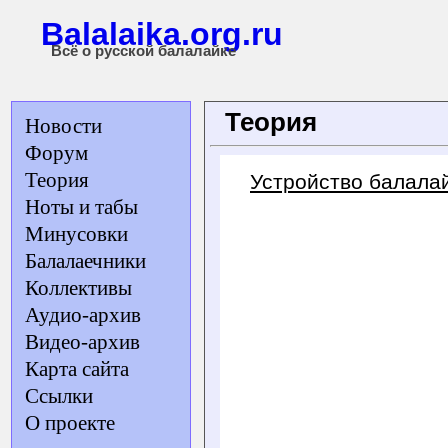
Balalaika.org.ru
Всё о русской балалайке
Теория
Новости
Форум
Теория
Устройство балала
Ноты и табы
Минусовки
Балалаечники
Коллективы
Аудио-архив
Видео-архив
Карта сайта
Ссылки
О проекте