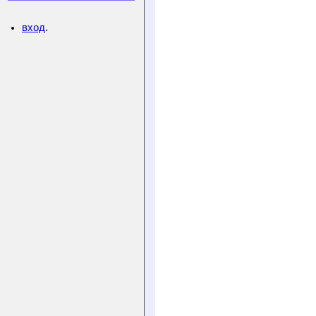
вход
.