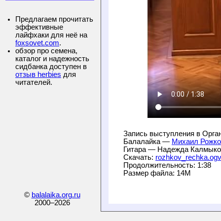
Предлагаем прочитать
эффективные
лайфхаки для неё на
foxsovet.com
.
обзор про семена,
каталог и надежность
сидбанка доступен в
отзыв herbies
для
читателей.
Запись выступления в Органн
Балалайка — 
Михаил Рожко
Гитара — Надежда Калмыко
Скачать: 
rozhkov_rechka.og
Продолжительность: 1:38

©
balalaika.org.ru
2000–
2026