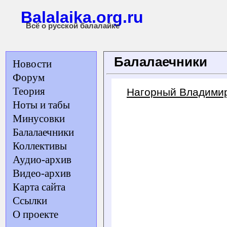
Balalaika.org.ru
Всё о русской балалайке
Балалаечники
Новости
Форум
Теория
Нагорный Владимир
Ноты и табы
Минусовки
Балалаечники
Коллективы
Аудио-архив
Видео-архив
Карта сайта
Ссылки
О проекте