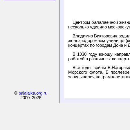
Центром балалаечной жизни
несколько удивило московску
Владимир Викторович родилс
железнодорожном училище (кот
концертах по городам Дона и 
В 1930 году юношу направ
работой в различных концерт
Все годы войны В.Нагорный
Морского флота. В послевое
записывался на грампластинк
©
balalaika.org.ru
2000–
2026