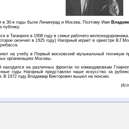
 в 30-е годы были Ленинград и Москва. Поэтому Имя
Владими
ю публику.
я в Таганроге в 1908 году в семье рабочего железнодорожника. 
орое окончил в 1925 году) Нагорный играет в оркестре В.Г.Мо
Донбасса.
ляют на учебу в Первый московский музыкальный техникум п
ных организациях Москвы.
 находился на различных фронтах по командировкам Главног
нные годы Нагорный представлял наше искусство за рубежом
и. В 1972 году Владимир Викторович вышел на пенсию.
Ист