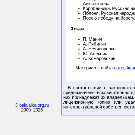
Авксентьева
Коробейники. Русская н
Яблоня. Русская народн
Посею лебеду на берегу
Этюды
П. Манич
А. Рябинин
А. Нечипоренко
Ю. Алексик
А. Комаровский
Материал с сайта
нотныйар
В соответствии с законодате
предназначены исключительно дл
них принадлежат их владельцам.
лицензионную копию или уда
©
balalaika.org.ru
интеллектуальной собственности
2000–
2026