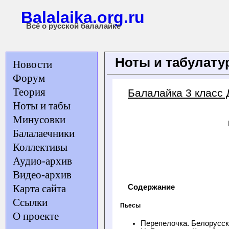
Balalaika.org.ru
Всё о русской балалайке
Ноты и табулат
Новости
Форум
Теория
Балалайка 3 класс
Ноты и табы
Минусовки
Балалаечники
Коллективы
Аудио-архив
Видео-архив
Карта сайта
Содержание
Ссылки
Пьесы
О проекте
Перепелочка. Белорусск