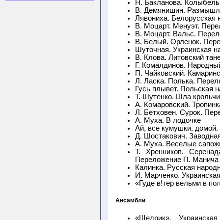
Н. Бакланова. Колыбель
В. Демянишин. Размышл
Лявониха. Белорусская 
В. Моцарт. Менуэт. Пер
В. Моцарт. Вальс. Пере
В. Белый. Орленок. Пер
Шуточная. Украинская н
В. Клова. Литовский тан
Г. Комалдинов. Народны
П. Чайковский. Камарин
Л. Ласка. Полька. Перел
Гусь плывет. Польская 
Т. Шутенко. Шла крольчи
А. Комаровский. Тропинк
Л. Бетховен. Сурок. Пе
А. Муха. В лодочке
Ай, все кумушки, домой.
Д. Шостакович. Заводна
А. Муха. Веселые сапож
Т. Хренников. Серена
Переложение П. Манича
Калинка. Русская народ
И. Марченко. Украинская
«Гуде в!тер вельми в по
Ансамбли
«Щедрик». Украинска