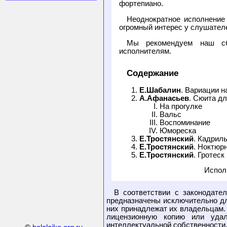
фортепиано.
Неоднократное исполнение
огромный интерес у слушателе
Мы рекомендуем наш сб
исполнителям.
Содержание
Е.Шабалин
. Вариации н
А.Афанасьев
. Сюита д
На прогулке
Вальс
Воспоминание
Юмореска
Е.Тростянский
. Кадрил
Е.Тростянский
. Ноктюр
Е.Тростянский
. Гротес
Испол
В соответствии с законодате
предназначены исключительно дл
них принадлежат их владельцам.
лицензионную копию или уда
интеллектуальной собственности