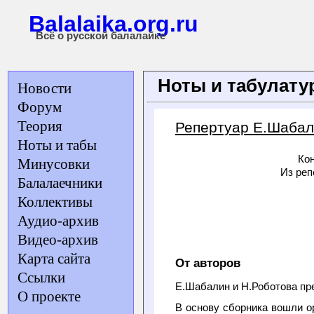
Balalaika.org.ru
Всё о русской балалайке
Ноты и табулат
Новости
Форум
Теория
Репертуар Е.Шабал
Ноты и табы
Ко
Минусовки
Из реп
Балалаечники
Коллективы
Аудио-архив
Видео-архив
Карта сайта
От авторов
Ссылки
Е.Шабалин и Н.Роботова пр
О проекте
В основу сборника вошли о