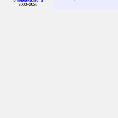
©
balalaika.org.ru
2000–
2026