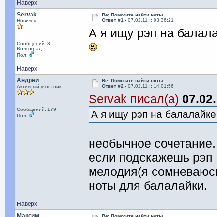
Наверх
Servak
Re: Помогите найти ноты
Ответ #1 -
07.02.11 :: 03:36:21
Новичок
А я ищу рэп на балал
Сообщений: 3
Волгоград
Пол:
Наверх
Андрей
Re: Помогите найти ноты
Ответ #2 -
07.02.11 :: 14:01:56
Активный участник
Servak писал(а)
07.02.
Сообщений: 179
А я ищу рэп на балалайке
Пол:
необычное сочетание.
если подскажешь рэп г
мелодия(я сомневаюсь
ноты для балалайки.
Наверх
Максим
Re: Помогите найти ноты