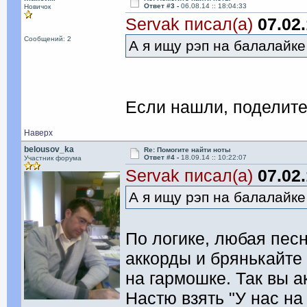
Ответ #3 -
06.08.14 :: 18:04:33
Новичок
Servak писал(а)
07.02.
Сообщений: 2
А я ищу рэп на балалайк
Если нашли, поделите
Наверх
belousov_ka
Re: Помогите найти ноты
Ответ #4 -
18.09.14 :: 10:22:07
Участник форума
Servak писал(а)
07.02.
А я ищу рэп на балалайк
По логике, любая песн
аккорды и брянькайте 
на гармошке. Так вы а
Настю взять "У нас на