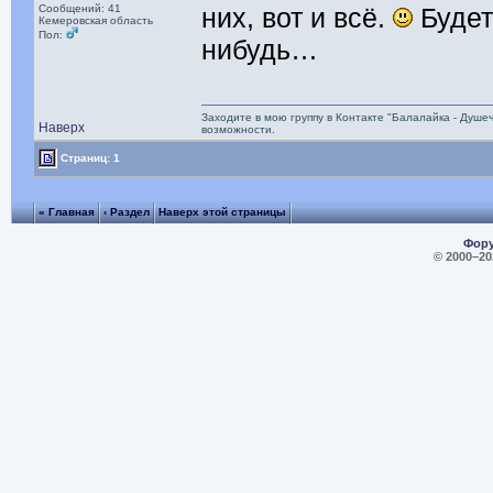
Сообщений: 41
них, вот и всё.
Будет
Кемеровская область
Пол:
нибудь…
Заходите в мою группу в Контакте "Балалайка - Душе
Наверх
возможности.
Страниц: 1
« Главная
‹ Раздел
Наверх этой страницы
Фору
© 2000–
20