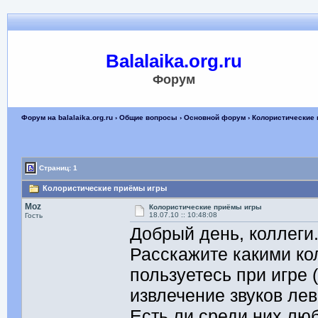
Balalaika.org.ru
Форум
Форум на balalaika.org.ru
›
Общие вопросы
›
Основной форум
› Колористические
Страниц: 1
Колористические приёмы игры
Moz
Колористические приёмы игры
18.07.10 :: 10:48:08
Гость
Добрый день, коллеги
Расскажите какими к
пользуетесь при игре
извлечение звуков лево
Есть ли среди них л