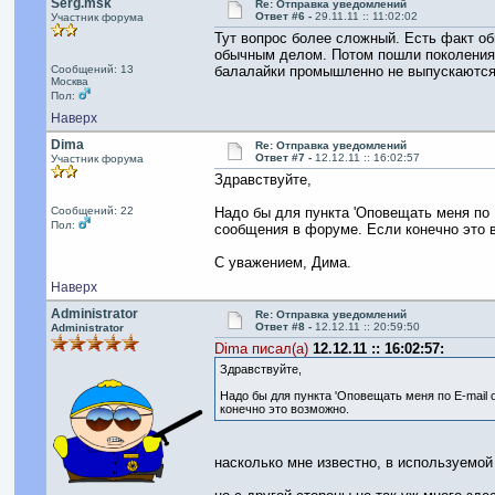
Serg.msk
Re: Отправка уведомлений
Ответ #6 -
29.11.11 :: 11:02:02
Участник форума
Тут вопрос более сложный. Есть факт об
обычным делом. Потом пошли поколения, 
Сообщений: 13
балалайки промышленно не выпускаются.
Москва
Пол:
Наверх
Dima
Re: Отправка уведомлений
Ответ #7 -
12.12.11 :: 16:02:57
Участник форума
Здравствуйте,
Сообщений: 22
Надо бы для пункта 'Оповещать меня по 
Пол:
сообщения в форуме. Если конечно это 
С уважением, Дима.
Наверх
Administrator
Re: Отправка уведомлений
Ответ #8 -
12.12.11 :: 20:59:50
Administrator
Dima писал(а)
12.12.11 :: 16:02:57:
Здравствуйте,
Надо бы для пункта 'Оповещать меня по E-mail
конечно это возможно.
насколько мне известно, в используемо