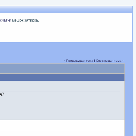
счатки
мешок затирка.
‹
Предыдущая тема
|
Следующая тема
›
я?