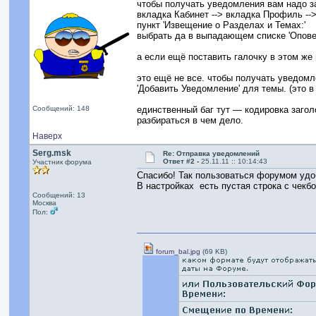
чтобы получать уведомления вам надо з
вкладка Кабинет --> вкладка Профиль --
пункт 'Извещение о Разделах и Темах:'
выбрать да в выпадающем списке 'Оповещ
а если ещё поставить галочку в этом ж
это ещё не все. чтобы получать уведомл
'Добавить Уведомление' для темы. (это в
Сообщений: 148
единственный баг тут — кодировка загол
разбираться в чем дело.
Наверх
Serg.msk
Re: Отправка уведомлений
Ответ #2 -
25.11.11 :: 10:14:43
Участник форума
Спасибо! Так пользоваться форумом удо
В настройках есть пустая строка с чекб
Сообщений: 13
Москва
Пол:
forum_bal.jpg
(69 KB)