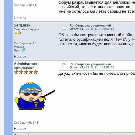
форум разрабатывается для англоязычных
Сообщений: 148
английский, то все становится понятно.
мне не хотелось бы лезть своими не все
Наверх
Serg.msk
Re: Отправка уведомлений
Ответ #4 -
28.11.11 :: 09:41:41
Участник форума
Обычно бывает русификационный файл, в
Кстати, с русификацией поля "Тема", у 
Сообщений: 13
останется, можно будет поспрашивать, в
Москва
Пол:
Наверх
Administrator
Re: Отправка уведомлений
Ответ #5 -
29.11.11 :: 02:01:49
Administrator
да уж, активности бы не помешало приба
Сообщений: 148
Наверх