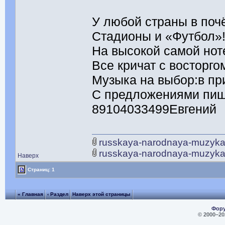
У любой страны в поч
Стадионы и «Футбол»
На высокой самой нот
Все кричат с восторгом
Музыка на выбор:в пр
С предложениями пиш
89104033499Евгений
russkaya-narodnaya-muzyka
russkaya-narodnaya-muzyka
Наверх
Страниц: 1
« Главная
‹ Раздел
Наверх этой страницы
Фору
© 2000–
20