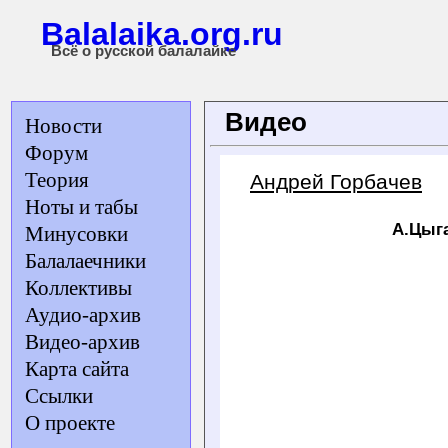
Balalaika.org.ru
Всё о русской балалайке
Видео
Новости
Форум
Теория
Андрей Горбачев
Ноты и табы
А.Цыга
Минусовки
Балалаечники
Коллективы
Аудио-архив
Видео-архив
Карта сайта
Ссылки
О проекте