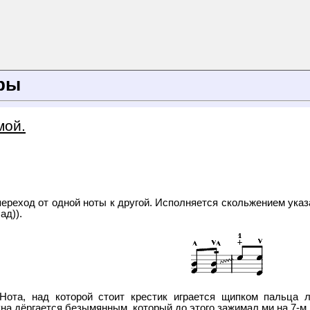
уры
мой.
ереход от одной ноты к другой. Исполняется скольжением указа
ад)).
 Нота, над которой стоит крестик играется щипком пальца 
на дёргается безымянным, который до этого зажимал ми на 7-м 