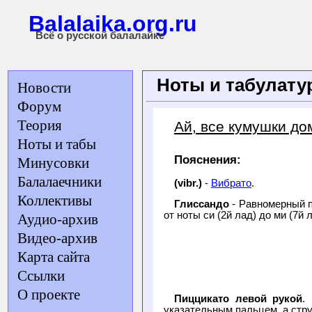
Balalaika.org.ru
Всё о русской балалайке
Ноты и табулат
Новости
Форум
Теория
Ай, все кумушки до
Ноты и табы
Пояснения:
Минусовки
Балалаечники
(vibr.)
-
Вибрато
.
Коллективы
Глиссандо
- Равномерный п
от ноты си (2й лад) до ми (7й л
Аудио-архив
Видео-архив
Карта сайта
Ссылки
О проекте
Пиццикато левой рукой
.
указательным пальцем, а стру