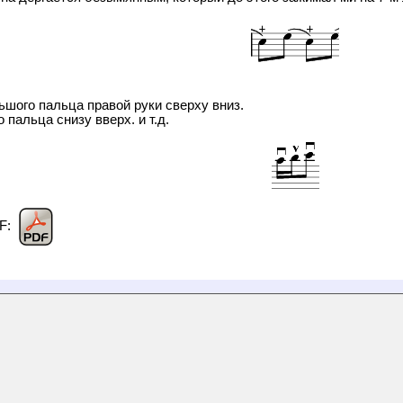
ьшого пальца правой руки сверху вниз.
 пальца снизу вверх. и т.д.
DF: