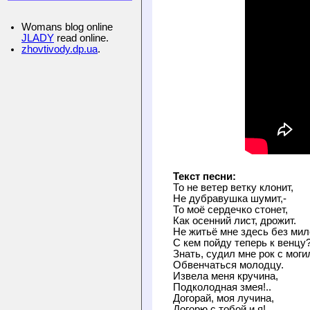
Womans blog online
JLADY
read online.
zhovtivody.dp.ua
.
Текст песни:
То не ветер ветку клонит,

Не дубравушка шумит,-

То моё сердечко стонет,

Как осенний лист, дрожит.

Не житьё мне здесь без мило
С кем пойду теперь к венцу?
Знать, судил мне рок с могил
Обвенчаться молодцу.

Извела меня кручина,

Подколодная змея!..

Догорай, моя лучина,

Догорю с тобой и я!
