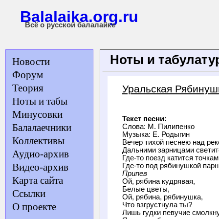
Balalaika.org.ru
Всё о русской балалайке
Ноты и табулат
Новости
Форум
Теория
Уральская Рябинуш
Ноты и табы
Минусовки
Текст песни:
Балалаечники
Слова: М. Пилипенко

Музыка: Е. Родыгин

Коллективы
Вечер тихой песнею над реко
Дальними зарницами светитс
Аудио-архив
Где-то поезд катится точками
Видео-архив
Припев
Карта сайта
Ой, рябина кудрявая,

Белые цветы,

Ссылки
Ой, рябина, рябинушка,

Что взгрустнула ты?

О проекте
Лишь гудки певучие смолкнут