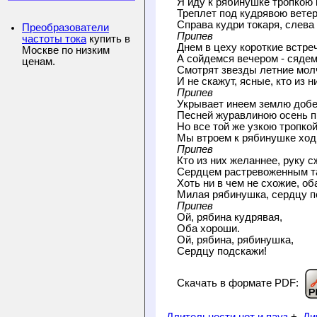
Я иду к рябинушке тропкою к
Треплет под кудрявою ветер 
Преобразователи
Припев
частоты тока
купить в
Днем в цеху короткие встреч
Москве по низким
А сойдемся вечером - сяде
ценам.
Смотрят звезды летние молч
Припев
Укрывает инеем землю добел
Песней журавлиною осень п
Но все той же узкою тропкой
Припев
Кто из них желаннее, руку сж
Сердцем растревоженным так
Хоть ни в чем не схожие, о
Припев
Ой, рябина кудрявая,

Оба хороши.

Ой, рябина, рябинушка,

Сердцу подскажи!
Скачать в формате PDF:
Длительности нот и пауз
+
Ди