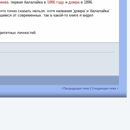
еева
. первая балалайка в
1886 году
и
домра
в 1896.
о точно сказать нельзя. хотя названия 'домра' и 'балалайка'
шимся от современных. так в какой-то книге я видел
оритетных личностей.
‹
Предыдущая тема
|
Следующая тема
›