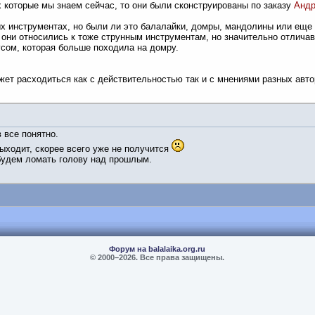
х которые мы знаем сейчас, то они были сконструированы по заказу
Андр
ых инструментах, но были ли это балалайки, домры, мандолины или еще чт
 они относились к тоже струнным инструментам, но значительно отличав
сом, которая больше походила на домру.
жет расходиться как с действительностью так и с мнениями разных авт
 все понятно.
ыходит, скорее всего уже не получится
будем ломать голову над прошлым.
Форум на balalaika.org.ru
© 2000–
2026. Все права защищены.