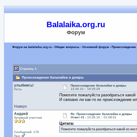
Balalaika.org.ru
Форум
Форум на balalaika.org.ru
›
Общие вопросы
›
Основной форум
› Происхождение
Страниц: 1
Происхождение балалайки и домры
улыбнись!
Происхождение балалайки и домры
14.06.10 :: 19:35:29
Гость
Помогите пожалуйста разобраться какой
И связано ли как-то их происхождение и
Наверх
Андрей
Re: Происхождение балалайки и домры
Ответ #1 -
15.06.10 :: 01:08:01
Активный участник
Цитата:
Помогите пожалуйста разобраться какой из инс
Сообщений: 179
Пол: