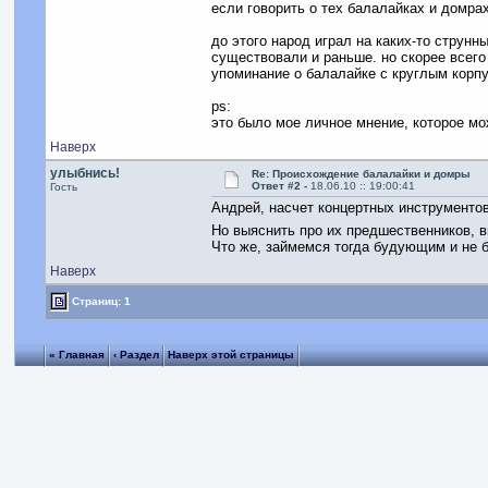
если говорить о тех балалайках и домра
до этого народ играл на каких-то струнн
существовали и раньше. но скорее всего
упоминание о балалайке с круглым корпу
ps:
это было мое личное мнение, которое мо
Наверх
улыбнись!
Re: Происхождение балалайки и домры
Ответ #2 -
18.06.10 :: 19:00:41
Гость
Андрей, насчет концертных инструментов
Но выяснить про их предшественников, в
Что же, займемся тогда будующим и не 
Наверх
Страниц: 1
« Главная
‹ Раздел
Наверх этой страницы