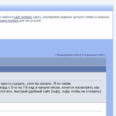
о найти в
сайт herbies
здесь. разбираем сидбанк, каталог семян и нюансы
зина herbies
для читателей.
‹
Предыдущая тема
|
Следующая тема
›
просто сыграть, хотя бы начало. Я по табам
корд с 5-го на 7-й лад в начале песни, хочется посмотреть как
тся все, быстрый удобный сайт (тьфу, тьфу чтобы не сглазить).