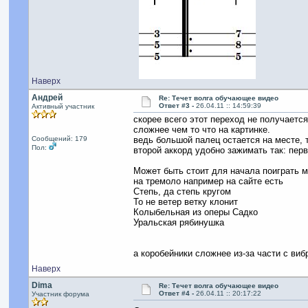
Наверх
Андрей
Re: Течет волга обучающее видео
Ответ #3 -
26.04.11 :: 14:59:39
Активный участник
скорее всего этот переход не получаетс
сложнее чем то что на картинке.
Сообщений: 179
ведь большой палец остается на месте, 
Пол:
второй аккорд удобно зажимать так: пер
Может быть стоит для начала поиграть 
на тремоло например на сайте есть
Степь, да степь кругом
То не ветер ветку клонит
Колыбельная из оперы Садко
Уральская рябинушка
а коробейники сложнее из-за части с ви
Наверх
Dima
Re: Течет волга обучающее видео
Ответ #4 -
26.04.11 :: 20:17:22
Участник форума