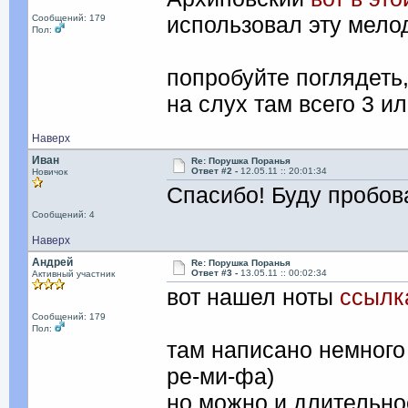
использовал эту мелод
Сообщений: 179
Пол:
попробуйте поглядеть,
на слух там всего 3 и
Наверх
Иван
Re: Порушка Поранья
Ответ #2 -
12.05.11 :: 20:01:34
Новичок
Спасибо! Буду пробов
Сообщений: 4
Наверх
Андрей
Re: Порушка Поранья
Ответ #3 -
13.05.11 :: 00:02:34
Активный участник
вот нашел ноты
ссылк
Сообщений: 179
Пол:
там написано немного 
ре-ми-фа)
но можно и длительно