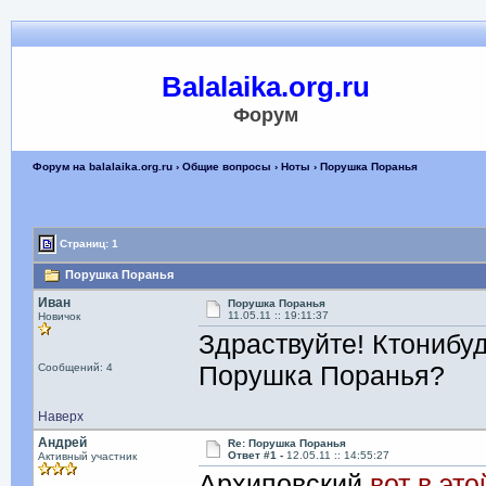
Balalaika.org.ru
Форум
Форум на balalaika.org.ru
›
Общие вопросы
›
Ноты
› Порушка Поранья
Страниц: 1
Порушка Поранья
Иван
Порушка Поранья
11.05.11 :: 19:11:37
Новичок
Здраствуйте! Ктонибу
Порушка Поранья?
Сообщений: 4
Наверх
Андрей
Re: Порушка Поранья
Ответ #1 -
12.05.11 :: 14:55:27
Активный участник
Архиповский
вот в эт