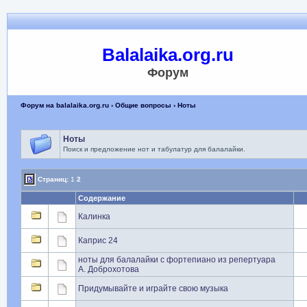
Balalaika.org.ru
Форум
Форум на balalaika.org.ru
›
Общие вопросы
› Ноты
Ноты
Поиск и предложение нот и табулатур для балалайки.
Страниц:
1
2
Содержание
Калинка
Каприс 24
ноты для балалайки с фортепиано из репертуара
А. Доброхотова
Придумывайте и играйте свою музыка